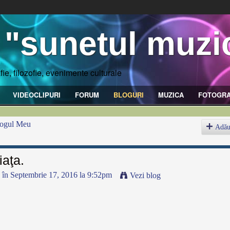
 "sunetul muzic
fie, filozofie, evenimente culturale
VIDEOCLIPURI
FORUM
BLOGURI
MUZICA
FOTOGRA
ogul Meu
Adău
iaţa.
în Septembrie 17, 2016 la 9:52pm
Vezi blog
,