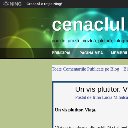
Creează o reţea Ning!
cenaclul
poezie, proză, muzică, pictură, fotogra
PRINCIPAL
PAGINA MEA
MEMBRII
Toate Comentariile Publicate pe Blog
Bl
Un vis plutitor. V
Postat de
Irina Lucia Mihalca
Un vis plutitor.
Viaţa.
Via
ţ
a este culoarea din ochii tăi
ş
i-ai mei