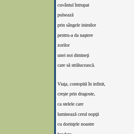
cuvântul întrupat
pulsează
prin sângele inimilor
pentru-a da na
ş
tere
zorilor
unei noi dimine
ţ
i
care să strălucească.
Via
ţ
a, contopită în infinit,
cre
ş
te prin dragoste,
ca stelele care
luminează cerul nop
ţ
ii
cu dorin
ţ
ele noastre