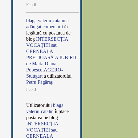
Feb 6
blaga valeriu-catalin
a
adăugat comentarii
în
legătură cu postarea de
blog
INTERSECŢIA
VOCAŢIEI sau
CERNEALA
PREŢIOASĂ A IUBIRII
de Maria Diana
Popescu,AGERO-
Stuttgart
a utilizatorului
Petru Făgăraş
Feb 3
Utilizatorului
blaga
valeriu-catalin
îi place
postarea pe blog
INTERSECŢIA
VOCAŢIEI sau
CERNEALA