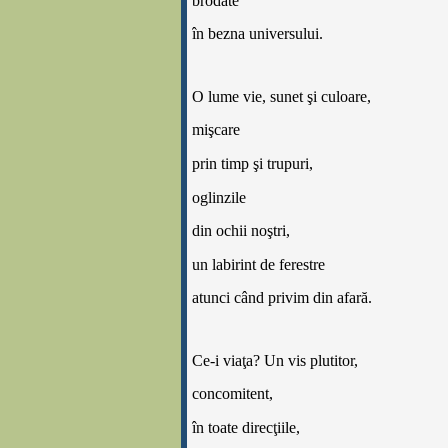
brodate
în bezna universului.
O lume vie, sunet
ş
i culoare,
mi
ş
care
prin timp
ş
i trupuri,
oglinzile
din ochii no
ş
tri,
un labirint de ferestre
atunci când privim din afară.
Ce-i via
ţ
a? Un vis plutitor,
concomitent,
în toate direc
ţ
iile,