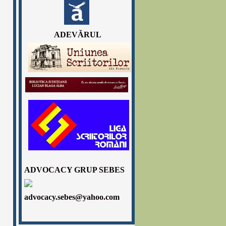
ADEVǍRUL
ADVOCACY GRUP SEBES
advocacy.sebes@yahoo.com