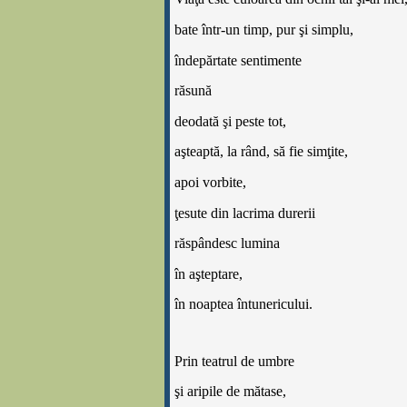
bate într-un timp, pur
ş
i simplu,
îndepărtate sentimente
răsună
deodată
ş
i peste tot,
a
ş
teaptă, la rând, să fie sim
ţ
ite,
apoi vorbite,
ţ
esute din lacrima durerii
răspândesc lumina
în a
ş
teptare,
în noaptea întunericului.
Prin teatrul de umbre
ş
i aripile de mătase,