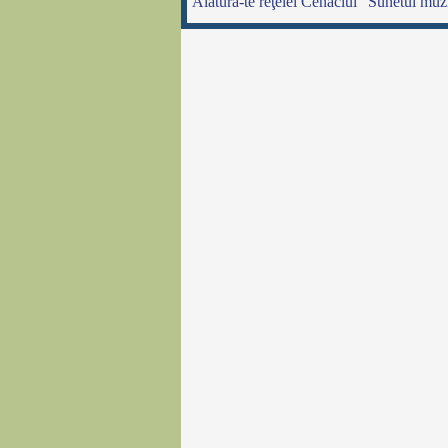
Alătură-te reţelei Cenaclul "Sunetul muz