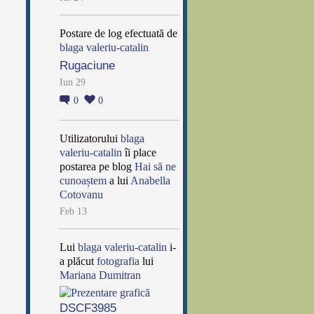
Postare de log efectuată de
blaga valeriu-catalin
Rugaciune
Iun 29
0
0
Utilizatorului
blaga
valeriu-catalin
îi place
postarea pe blog
Hai să ne
cunoaștem
a lui
Anabella
Cotovanu
Feb 13
Lui
blaga valeriu-catalin
i-
a plăcut
fotografia
lui
Mariana Dumitran
DSCF3985