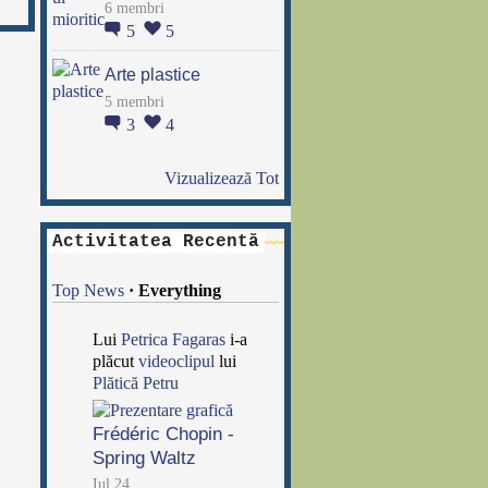
6 membri
5
5
Arte plastice
5 membri
3
4
Vizualizează Tot
Activitatea Recentă
Top News
·
Everything
Lui
Petrica Fagaras
i-a
plăcut
videoclipul
lui
Plătică Petru
Frédéric Chopin -
Spring Waltz
Iul 24