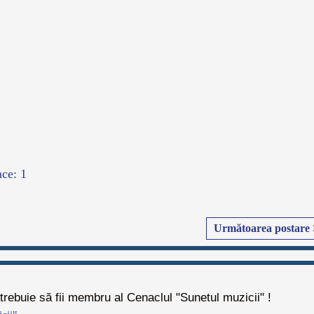
ace: 1
Următoarea postare 
rebuie să fii membru al Cenaclul "Sunetul muzicii" !