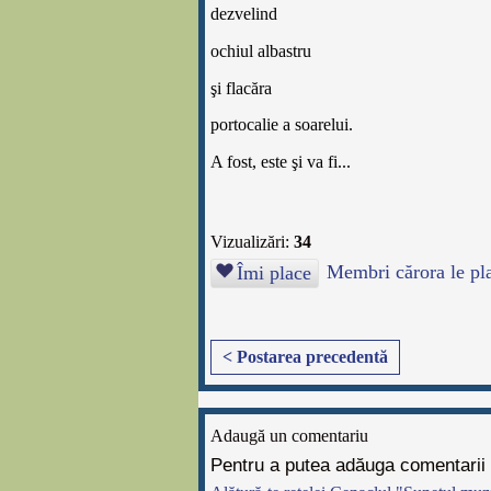
dezvelind
ochiul albastru
ş
i flacăra
portocalie a soarelui.
A fost, este
ş
i va fi...
Vizualizări:
34
Membri cărora le pl
Îmi place
< Postarea precedentă
Adaugă un comentariu
Pentru a putea adăuga comentarii t