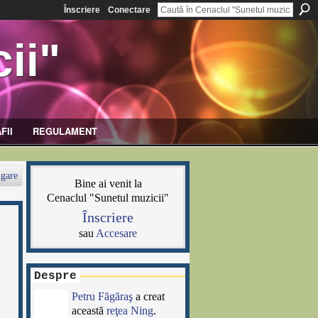
Înscriere
Conectare
ii"
FII
REGULAMENT
gare
Bine ai venit la
Cenaclul "Sunetul muzicii"
Înscriere
sau
Accesare
Despre
Petru Făgăraş
a creat
această
reţea Ning
.