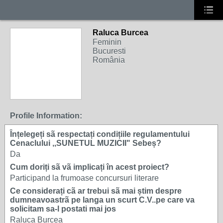
Raluca Burcea
Feminin
Bucuresti
România
Profile Information:
Ȋnțelegeți sã respectați condițiile regulamentului
Cenaclului ,,SUNETUL MUZICII" Sebeș?
Da
Cum doriți sã vã implicați în acest proiect?
Participand la frumoase concursuri literare
Ce considerați cã ar trebui sã mai știm despre
dumneavoastrã pe langa un scurt C.V..pe care va
solicitam sa-l postati mai jos
Raluca Burcea