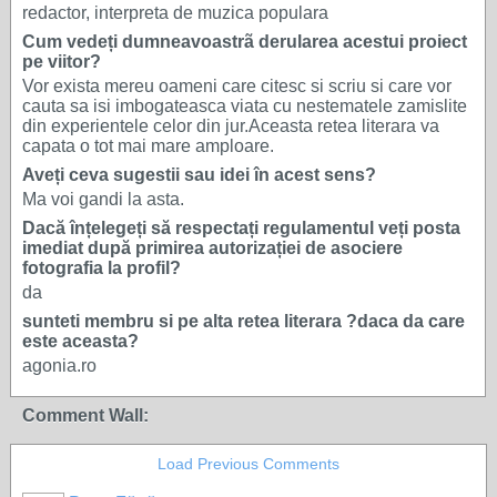
redactor, interpreta de muzica populara
Cum vedeți dumneavoastrã derularea acestui proiect
pe viitor?
Vor exista mereu oameni care citesc si scriu si care vor
cauta sa isi imbogateasca viata cu nestematele zamislite
din experientele celor din jur.Aceasta retea literara va
capata o tot mai mare amploare.
Aveți ceva sugestii sau idei în acest sens?
Ma voi gandi la asta.
Dacă înțelegeți să respectați regulamentul veți posta
imediat după primirea autorizației de asociere
fotografia la profil?
da
sunteti membru si pe alta retea literara ?daca da care
este aceasta?
agonia.ro
Comment Wall:
Load Previous Comments