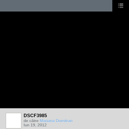
DSCF3985
de către
Mariana Dumitran
Iun 19, 2012