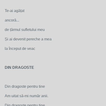
Te-ai agățat
ancoră...
de țărmul sufletului meu
Și ai devenit pereche a mea
la început de veac
DIN DRAGOSTE
Din dragoste pentru tine
Am uitat să-mi număr anii.
Din dragoste pentru tine