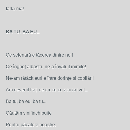
Iartă-mă!
BA TU, BA EU...
Ce selenară e tăcerea dintre noi!
Ce îngheț albastru ne-a învăluit inimile!
Ne-am rătăcit eurile între dorințe și copilării
Am devenit frați de cruce cu acuzativul...
Ba tu, ba eu, ba tu...
Căutăm vini închipuite
Pentru păcatele noastre.