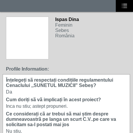
Ispas Dina
Feminin
Sebes
România
Profile Information:
Ȋnțelegeți sã respectați condițiile regulamentului
Cenaclului ,,SUNETUL MUZICII" Sebeș?
Da
Cum doriți sã vã implicați în acest proiect?
Inca nu stiu; astept propuneri.
Ce considerați cã ar trebui sã mai știm despre
dumneavoastrã pe langa un scurt C.V..pe care va
solicitam sa-l postati mai jos
Nu stiu.