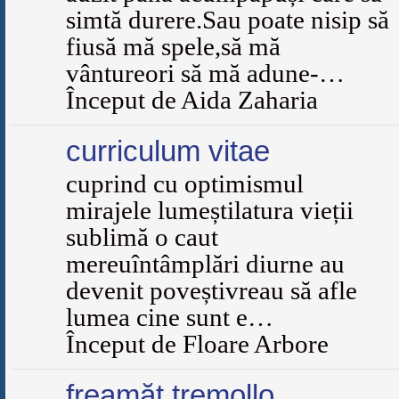
simtă durere.Sau poate nisip să
fiusă mă spele,să mă
vântureori să mă adune-…
Început de Aida Zaharia
curriculum vitae
cuprind cu optimismul
mirajele lumeștilatura vieții
sublimă o caut
mereuîntâmplări diurne au
devenit poveștivreau să afle
lumea cine sunt e…
Început de Floare Arbore
freamăt tremollo