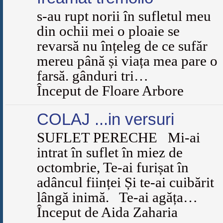
s-au rupt norii în sufletul meu
din ochii mei o ploaie se
revarsă nu înțeleg de ce sufăr
mereu până și viața mea pare o
farsă. gânduri tri…
Început de Floare Arbore
COLAJ ...in versuri
SUFLET PERECHE Mi-ai
intrat în suflet în miez de
octombrie, Te-ai furișat în
adâncul ființei Și te-ai cuibărit
lângă inimă. Te-ai agăța…
Început de Aida Zaharia