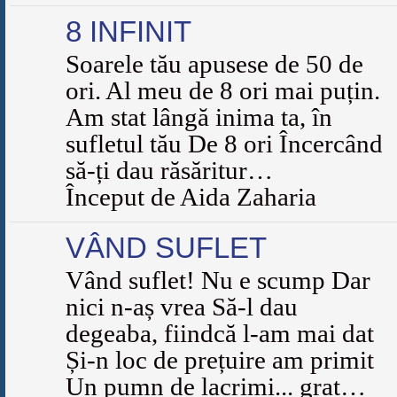
8 INFINIT
Soarele tău apusese de 50 de
ori. Al meu de 8 ori mai puțin.
Am stat lângă inima ta, în
sufletul tău De 8 ori Încercând
să-ți dau răsăritur…
Început de Aida Zaharia
VÂND SUFLET
Vând suflet! Nu e scump Dar
nici n-aș vrea Să-l dau
degeaba, fiindcă l-am mai dat
Și-n loc de prețuire am primit
Un pumn de lacrimi... grat…