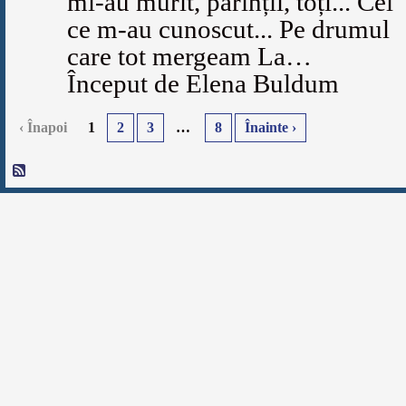
mi-au murit, părinții, toți... Cei
ce m-au cunoscut... Pe drumul
care tot mergeam La…
Început de Elena Buldum
‹ Înapoi
1
2
3
…
8
Înainte ›