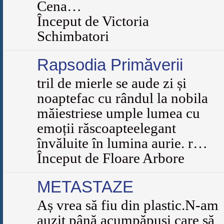
Cena…
Început de Victoria
Schimbatori
Rapsodia Primăverii
tril de mierle se aude zi și
noaptefac cu rândul la nobila
măiestriese umple lumea cu
emoții răscoapteelegant
învăluite în lumina aurie. r…
Început de Floare Arbore
METASTAZE
Aș vrea să fiu din plastic.N-am
auzit până acumpăpuși care să