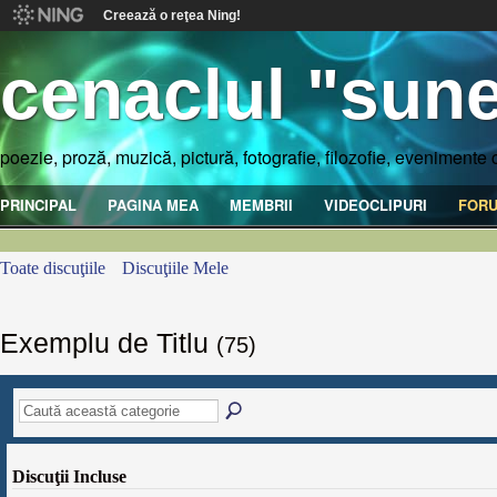
Creează o reţea Ning!
cenaclul "sune
poezie, proză, muzică, pictură, fotografie, filozofie, evenimente 
PRINCIPAL
PAGINA MEA
MEMBRII
VIDEOCLIPURI
FOR
Toate discuţiile
Discuţiile Mele
Exemplu de Titlu
(75)
Discuţii Incluse