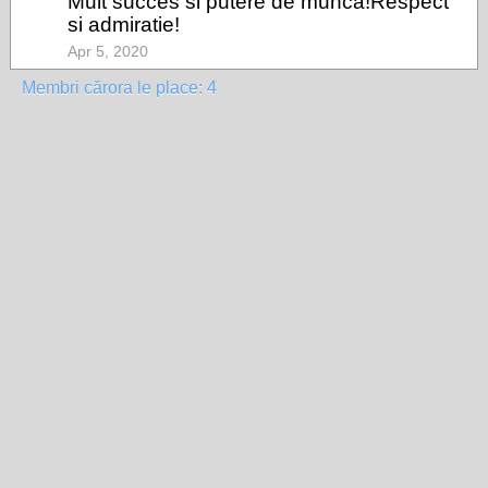
Mult succes si putere de munca!Respect
si admiratie!
Apr 5, 2020
Membri cărora le place: 4