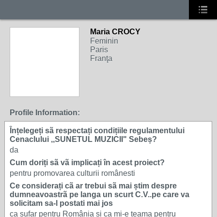
Maria CROCY
Feminin
Paris
Franţa
Profile Information:
Ȋnțelegeți sã respectați condițiile regulamentului
Cenaclului ,,SUNETUL MUZICII" Sebeș?
da
Cum doriți sã vã implicați în acest proiect?
pentru promovarea culturii românesti
Ce considerați cã ar trebui sã mai știm despre
dumneavoastrã pe langa un scurt C.V..pe care va
solicitam sa-l postati mai jos
ca sufar pentru România si ca mi-e teama pentru