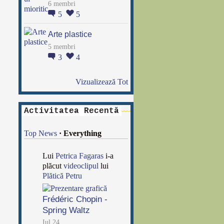
6 membri
5
5
Arte plastice
5 membri
3
4
Vizualizează Tot
Activitatea Recentă
Top News
·
Everything
Lui
Petrica Fagaras
i-a
plăcut
videoclipul
lui
Plătică Petru
Frédéric Chopin -
Spring Waltz
Iul 24