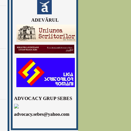
ADEVǍRUL
ADVOCACY GRUP SEBES
advocacy.sebes@yahoo.com