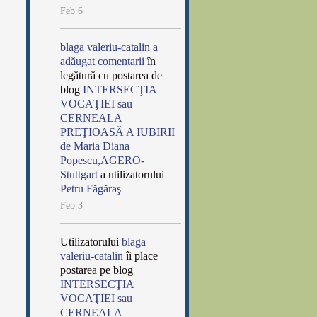
Feb 6
blaga valeriu-catalin
a
adăugat comentarii
în
legătură cu postarea de
blog
INTERSECŢIA
VOCAŢIEI sau
CERNEALA
PREŢIOASĂ A IUBIRII
de Maria Diana
Popescu,AGERO-
Stuttgart
a utilizatorului
Petru Făgăraş
Feb 3
Utilizatorului
blaga
valeriu-catalin
îi place
postarea pe blog
INTERSECŢIA
VOCAŢIEI sau
CERNEALA