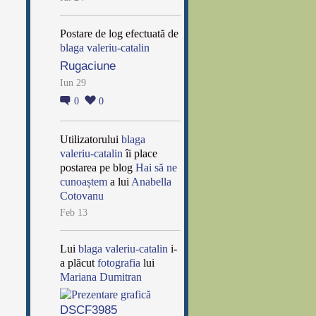
Postare de log efectuată de
blaga valeriu-catalin
Rugaciune
Iun 29
0
0
Utilizatorului
blaga
valeriu-catalin
îi place
postarea pe blog
Hai să ne
cunoaștem
a lui
Anabella
Cotovanu
Feb 13
Lui
blaga valeriu-catalin
i-
a plăcut
fotografia
lui
Mariana Dumitran
DSCF3985