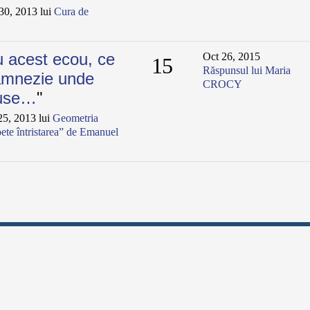
0, 2013 lui
Cura de
 acest ecou, ce
Oct 26, 2015
15
Răspunsul lui Maria
 amnezie unde
CROCY
duse…
"
5, 2013 lui
Geometria
ete întristarea” de Emanuel