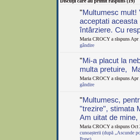
Discuţii care au primit răspuns (19)
"
Multumesc mult! 
acceptati aceasta 
întârziere. Cu res
Maria CROCY a răspuns Apr 
gândire
"
Mi-a placut la ne
multa pretuire, Ma
Maria CROCY a răspuns Apr 
gândire
"
Multumesc, pentr
"trezire", stimata
Am uitat de mine
Maria CROCY a răspuns Oct 2
cunoașterii (după „Ascunde po
Pope)