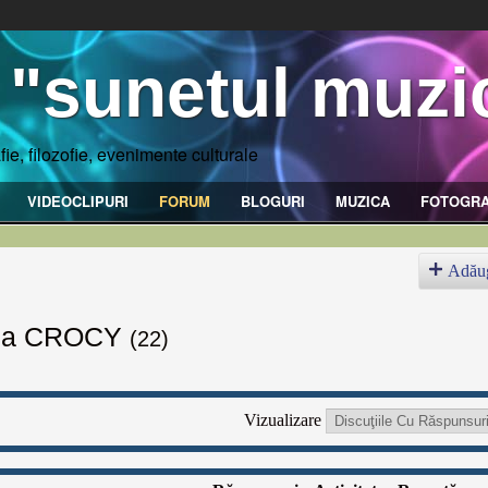
 "sunetul muzic
fie, filozofie, evenimente culturale
VIDEOCLIPURI
FORUM
BLOGURI
MUZICA
FOTOGRA
Adău
aria CROCY
(22)
Vizualizare