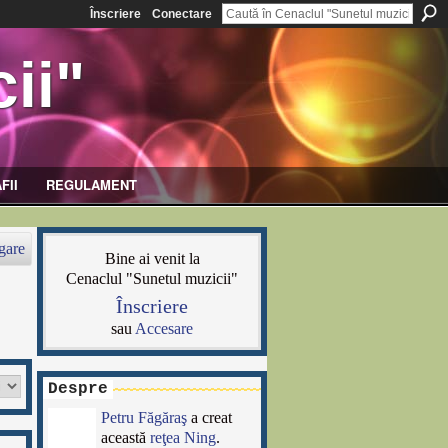
Înscriere
Conectare
ii"
FII
REGULAMENT
gare
Bine ai venit la
Cenaclul "Sunetul muzicii"
Înscriere
sau
Accesare
Despre
Petru Făgăraş
a creat
această
reţea Ning
.