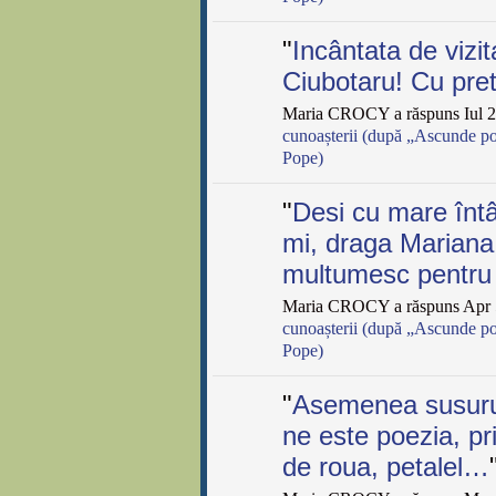
"
Incântata de vizi
Ciubotaru! Cu pret
Maria CROCY a răspuns Iul 2
cunoașterii (după „Ascunde po
Pope)
"
Desi cu mare întâ
mi, draga Mariana,
multumesc pentru
Maria CROCY a răspuns Apr 5
cunoașterii (după „Ascunde po
Pope)
"
Asemenea susurul
ne este poezia, pr
de roua, petalel…