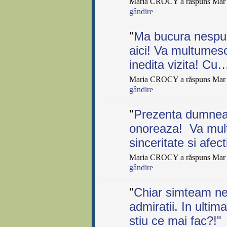
Maria CROCY a răspuns Mar 
gândire
"
Ma bucura nespus
aici! Va multumes
inedita vizita! Cu
Maria CROCY a răspuns Mar 
gândire
"
Prezenta dumnea
onoreaza! Va mul
sinceritate si afe
Maria CROCY a răspuns Mar 
gândire
"
Chiar simteam ne
admiratii. In ulti
stiu ce mai fac?!