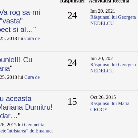
Răspunsuri
Activitatea Recentă
Va rog sa-mi
Iun 20, 2021
24
Răspunsul lui Georgeta
"vasta"
NEDELCU
pect si al…
"
25, 2018 lui
Cura de
bunie!!! Cu
Iun 20, 2021
24
Răspunsul lui Georgeta
ria
"
NEDELCU
25, 2018 lui
Cura de
u aceasta
Oct 26, 2015
15
Răspunsul lui Maria
 Mariana Dumitru!
CROCY
, dar…
"
6, 2015 lui
Geometria
ete întristarea” de Emanuel