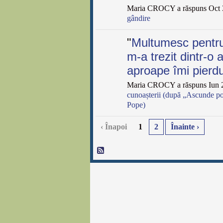
Maria CROCY a răspuns Oct 3
gândire
"
Multumesc pentru
m-a trezit dintr-o
aproape îmi pier
Maria CROCY a răspuns Iun 2
cunoașterii (după „Ascunde po
Pope)
‹ Înapoi
1
2
Înainte ›