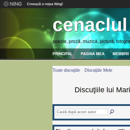
Creează o reţea Ning!
cenaclul
poezie, proză, muzică, pictură, fotogra
PRINCIPAL
PAGINA MEA
MEMBRII
Toate discuţiile
Discuţiile Mele
Discuţiile lui M