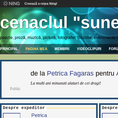
Creează o reţea Ning!
cenaclul "sune
poezie, proză, muzică, pictură, fotografie, filozofie, evenimente 
PRINCIPAL
PAGINA MEA
MEMBRII
VIDEOCLIPURI
FOR
de la
Petrica Fagaras
pentru
La multi ani minunati alaturi de cei dragi!
Public
Despre expeditor
Despre
Petrica