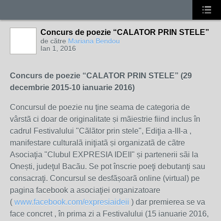
Concurs de poezie “CALATOR PRIN STELE”
de către
Mariana Bendou
Ian 1, 2016
Concurs de poezie “CALATOR PRIN STELE” (29
decembrie 2015-10 ianuarie 2016)
Concursul de poezie nu ţine seama de categoria de
vârstã ci doar de originalitate și mãiestrie fiind inclus în
cadrul Festivalului "Cãlãtor prin stele", Ediţia a-III-a ,
manifestare culturalã iniţiatã și organizatã de cãtre
Asociaţia "Clubul EXPRESIA IDEII" și partenerii sãi la
Onești, judeţul Bacãu. Se pot înscrie poeţi debutanţi sau
consacraţi. Concursul se desfãșoarã online (virtual) pe
pagina facebook a asociaţiei organizatoare
(
www.facebook.com/expresiaideii
) dar premierea se va
face concret , în prima zi a Festivalului (15 ianuarie 2016,