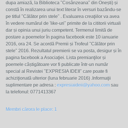
dupa amiazã, la Biblioteca "Cosânzeana" din Onești) și
constã în realizarea unui text literar în versuri bazându-se
pe titlul "Cãlãtor prin stele" . Evaluarea creaţiilor va avea
în vedere numãrul de 'like-uri" primite de la cititorii virtuali
dar și opinia unui juriu competent. Termenul limitã de
postare a poemelor în pagina facebook este 10 ianuarie
2016, ora 24. Se acordã Premii și Trofeul "Cãlãtor prin
stele" 2016. Rezultatul premierii se va posta, desigur și în
pagina facebook a Asociaţiei. Lista premianţilor și
poemele câștigãtoare vor fi publicate într-un numãr
special al Revistei "EXPRESIA IDEII" care poate fi
achiziţionatã ulterior (luna februarie 2016) .Informaţii
suplimentare pe adresa :
expresiaideii@yahoo.com
sau
la telefonul: 0771413367
Membri cărora le place: 1